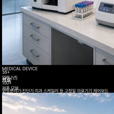
기술로 신뢰를 쌓아온
36년의 역사.
태승전자(주)는 1989년 설립 이래, 마이크로컨트롤러 기반 제어
기판 설계 및 제조 분야에서 일관된 품질과 기술력으로 고객의 신
뢰를 쌓아왔습니다. 인천광역시 서해구 로봇랜드에 위치한 생산
시설에서 국내외 다양한 산업에 핵심 전자부품을 공급하고 있습
니다.
MEDICAL DEVICE
36+
업력 (년)
의료
100+
제품 모델
원심분리기·진단기·치과 스케일러 등 고정밀 의료기기 제어보드
4
를 설계·공급합니다.
주요 사업영역
ISO
품질 인증