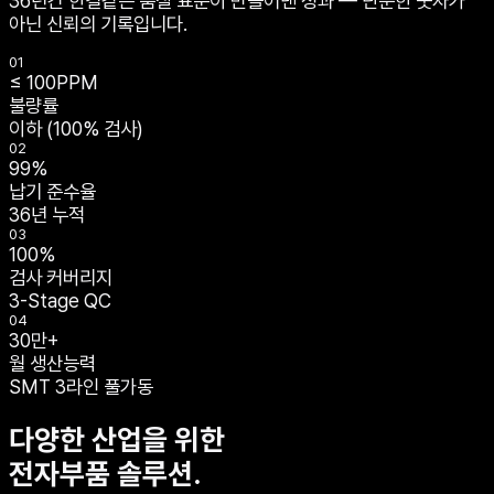
36년간 한결같은 품질 표준이 만들어낸 성과 — 단순한 숫자가
아닌 신뢰의 기록입니다.
01
≤
100
PPM
불량률
이하 (100% 검사)
02
99
%
납기 준수율
36년 누적
03
100
%
검사 커버리지
3-Stage QC
04
30만+
월 생산능력
SMT 3라인 풀가동
다양한 산업을 위한
전자부품 솔루션.