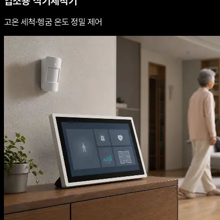
업소용 식기세척기
고온 세척·헹굼 온도 정밀 제어