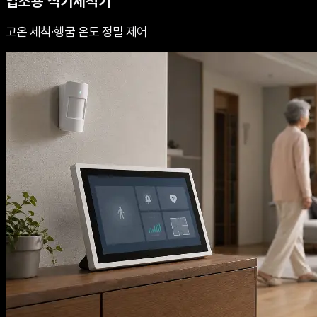
업소용 식기세척기
고온 세척·헹굼 온도 정밀 제어