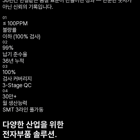
36년간 한결같은 품질 표준이 만들어낸 성과 — 단순한 숫자가
아닌 신뢰의 기록입니다.
01
≤
100
PPM
불량률
이하 (100% 검사)
02
99
%
납기 준수율
36년 누적
03
100
%
검사 커버리지
3-Stage QC
04
30만+
월 생산능력
SMT 3라인 풀가동
다양한 산업을 위한
전자부품 솔루션.