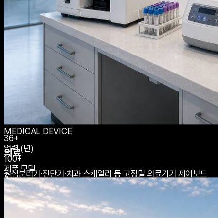
기술로 신뢰를 쌓아온
36년의 역사.
태승전자(주)는 1989년 설립 이래, 마이크로컨트롤러 기반 제어
기판 설계 및 제조 분야에서 일관된 품질과 기술력으로 고객의 신
뢰를 쌓아왔습니다. 인천광역시 서해구 로봇랜드에 위치한 생산
시설에서 국내외 다양한 산업에 핵심 전자부품을 공급하고 있습
니다.
MEDICAL DEVICE
36+
업력 (년)
의료
100+
제품 모델
원심분리기·진단기·치과 스케일러 등 고정밀 의료기기 제어보드
4
를 설계·공급합니다.
주요 사업영역
ISO
품질 인증