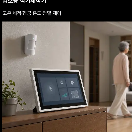
업소용 식기세척기
고온 세척·헹굼 온도 정밀 제어