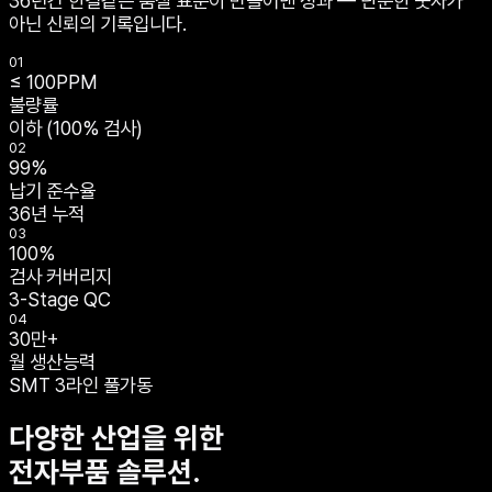
36년간 한결같은 품질 표준이 만들어낸 성과 — 단순한 숫자가
아닌 신뢰의 기록입니다.
01
≤
100
PPM
불량률
이하 (100% 검사)
02
99
%
납기 준수율
36년 누적
03
100
%
검사 커버리지
3-Stage QC
04
30만+
월 생산능력
SMT 3라인 풀가동
다양한 산업을 위한
전자부품 솔루션.