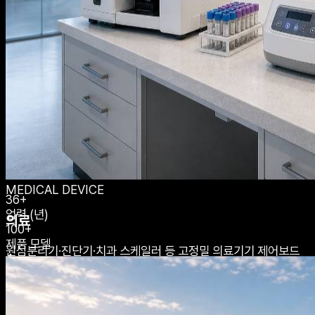
기술로 신뢰를 쌓아온
36년의 역사.
태승전자(주)는 1989년 설립 이래, 마이크로컨트롤러 기반 제어
기판 설계 및 제조 분야에서 일관된 품질과 기술력으로 고객의 신
뢰를 쌓아왔습니다. 인천광역시 서해구 로봇랜드에 위치한 생산
시설에서 국내외 다양한 산업에 핵심 전자부품을 공급하고 있습
니다.
MEDICAL DEVICE
36+
업력 (년)
의료
100+
제품 모델
원심분리기·진단기·치과 스케일러 등 고정밀 의료기기 제어보드
4
를 설계·공급합니다.
주요 사업영역
ISO
품질 인증